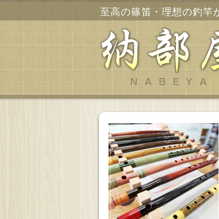
至高の篠笛・理想の釣竿