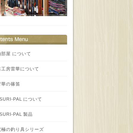
納部屋 について
笛工房雷華について
雷華の篠笛
SURI‐PAL について
SURI‐PAL 製品
究極の釣り具シリーズ