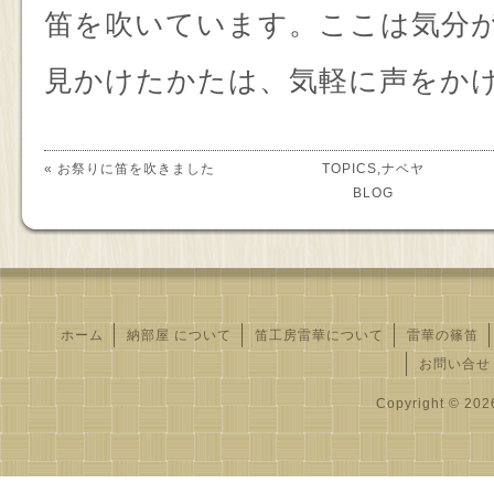
笛を吹いています。ここは気分
見かけたかたは、気軽に声をか
«
お祭りに笛を吹きました
TOPICS
,
ナベヤ
BLOG
ホーム
納部屋 について
笛工房雷華について
雷華の篠笛
お問い合せ
Copyright © 2026