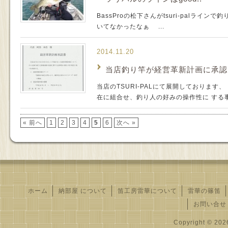
BassProの松下さんがtsuri-palライ
いてなかったなぁ ...
2014.11.20
当店釣り竿が経営革新計画に承認
当店のTSURI-PALにて展開しております
在に組合せ、釣り人の好みの操作性に する事.
« 前へ
1
2
3
4
5
6
次へ »
ホーム
納部屋 について
笛工房雷華について
雷華の篠笛
お問い合せ
Copyright © 2026