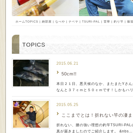
ホーム
TOPICS | 納部屋 | なべや | ナベヤ | TSURI-PAL | 雷華 | 釣り竿 | 篠
TOPICS
2015.06.21
50cm!!
本日２１日、悪天候のなか、またまたYさん
なんと３７ｃｍと５０ｃｍです！しかもハリス
2015.05.25
ここまでとは！折れない竿の凄ま
折れない、腰の強い理想の釣竿TSURI-PA
真が届きましたのでご紹介します。 &nbs...